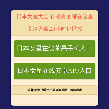
首页
番号库电视
番号库电影
番号网站
番号星闻
番
日本女星大全-你想看的都在这里
剧
李小璐疑已给甜馨改名换姓 要和贾乃亮彻底断
高清无毒,24小时秒播放
绝
更新：2019-12-13 15:06
来源：
浏览次数：
403
日本女星在线苹果手机入口
近日因为黄毅清被捕，李小璐又被推到了热搜上。
当初
曝出“夜宿门”时，李小璐解释与皮几万是在探讨一部嘻哈题
日本女星在线安卓APP入口
材电影，但是黄毅清在风口浪尖时几次推波助澜，因而与李
小璐也结下了梁子。
温馨提示:只看片,不要体验里面任何游戏哦