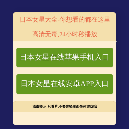
电视剧
番号库电影
番号网站
番号星闻
日本女星大全-你想看的都在这里
仕意外上热搜
高清无毒,24小时秒播放
日本女星在线苹果手机入口
日本女星在线安卓APP入口
先说明，是#魏大勋家的魔鬼沙发#先动的手!”并配上了某
了互动热点，粉丝们在评论区炸开了锅。沙发二子就这样“C
#等瞬间成为了热门话题。
温馨提示:只看片,不要体验里面任何游戏哦
”。魏大勋老爸则用“花式瘫”“自由瘫”“卷腿瘫”“反腿瘫”