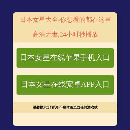
电视剧
番号库电影
番号网站
番号星闻
日本女星大全-你想看的都在这里
李安福为什么崇拜先生
高清无毒,24小时秒播放
崇拜先生
日本女星在线苹果手机入口
了网友一波又一波讨论，李安福对先生的崇拜就更让人好
日本女星在线安卓APP入口
崇拜先生？下面小编就带来介绍。
温馨提示:只看片,不要体验里面任何游戏哦
许正清。