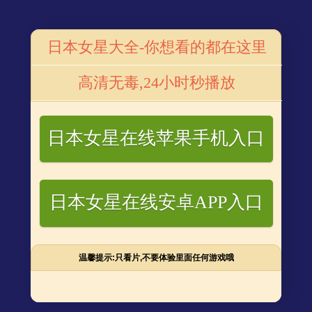
电视剧
番号库电影
番号网站
番号星闻
日本女星大全-你想看的都在这里
人物是谁 三位主角是怎样的人
高清无毒,24小时秒播放
位主角是怎样的人
日本女星在线苹果手机入口
河两岸的官、儒、商、民、匪五个阶层之间的故事，济宁
日本女星在线安卓APP入口
济宁三杰原型是谁？三位主角是怎样的人？下面小编带来介
温馨提示:只看片,不要体验里面任何游戏哦
原型，从民国初期讲起，跨越近三十年风云际会的历史变