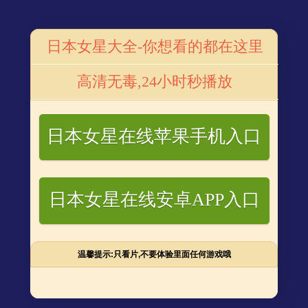
首页
番号库电视
番号库电影
番号网站
番号星闻
番
日本女星大全-你想看的都在这里
剧
李少红学导演前曾是医生 &amp;quot;被逼
高清无毒,24小时秒播放
&amp;quot;从
更新：2019-12-13 14:53
来源：
浏览次数：
385
日本女星在线苹果手机入口
日本女星在线安卓APP入口
温馨提示:只看片,不要体验里面任何游戏哦