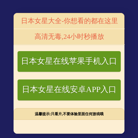
首页
番号库电视
番号库电影
番号网站
番号星闻
番
日本女星大全-你想看的都在这里
剧
偷心盗贼蔡依林上线！登杂志封面大秀性感事业
高清无毒,24小时秒播放
更新：2019-12-13 14:53
来源：
浏览次数：
405
日本女星在线苹果手机入口
明星网资讯，近日，蔡依林最新时尚大片曝光。照片
中，蔡依林画上挑眼线，大秀事业线，发丝凌乱，笑容魅
惑，御姐范儿十足。
日本女星在线安卓APP入口
温馨提示:只看片,不要体验里面任何游戏哦