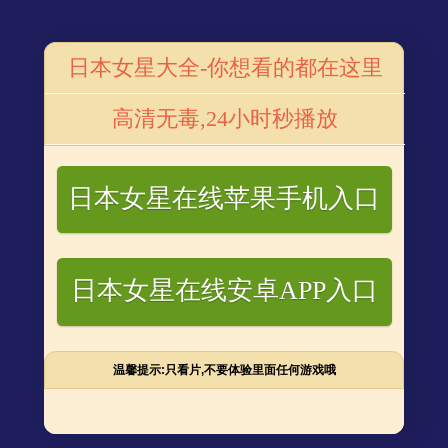
首页
番号库电视
番号库电影
番号网站
番号星闻
番
日本女星大全-你想看的都在这里
剧
陈妍希传授杨丞琳“生子秘诀” 夸赞李荣浩成熟
高清无毒,24小时秒播放
更新：2019-12-13 15:02
来源：
浏览次数：
747
日本女星在线苹果手机入口
日本女星在线安卓APP入口
温馨提示:只看片,不要体验里面任何游戏哦