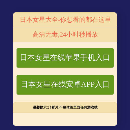
首页
番号库电视
番号库电影
番号网站
番号星闻
番
日本女星大全-你想看的都在这里
剧
蓝盈莹亮相《时间都知道》发布会 为爱执着上
高清无毒,24小时秒播放
更新：2019-12-13 15:02
来源：
浏览次数：
811
日本女星在线苹果手机入口
明星网资讯，昨日，演员蓝盈莹出席新剧《时间都知
道》发布会，一袭裸粉色亮片吊带长裙，尽显其简约优雅气
日本女星在线安卓APP入口
质，十分吸睛。在发布会上，她表示自己在剧中饰演的赵雯
雯是一个犹如小野马般执着为爱的女生，自爆剧中出场方式
很独特，引发现场观众好奇心。
温馨提示:只看片,不要体验里面任何游戏哦